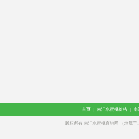
首页
南汇水蜜桃价格
南
|
|
版权所有 南汇水蜜桃直销网 （隶属于上海徽尚电子商务